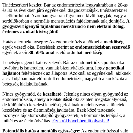
Tinédzserkori kezdet: Bár az endometriózist leggyakrabban a 20-as
és 30-as éveikben járó egyéneknél diagnosztizálják, tinédzsereknél
is előfordulhat. Azonban gyakran figyelmen kívül hagyják, vagy a
serdülőkorban a normális menstruációs fájdalomnak tulajdonítják.
A
gyógyszert igénylő fájdalmas menstruáció nem élettani dolog,
érdemes az okát kivizsgálni!
Hatás a termékenységre: Az endometriózis a nőknél a
meddőség
egyik vezető oka. Becslések szerint az
endometriózisban szenvedő
egyének akár
30-50%-ánál
is előfordulhat meddőség.
Lehetséges genetikai összetevő: Bár az endometriózis pontos oka
továbbra is ismeretlen, vannak bizonyítékok arra, hogy
genetikai
hajlamot
feltételeznek az állapotra. Azoknál az egyéneknél, akiknek
a családjában már előfordult endometriózis, nagyobb a kockázata a
betegség kialakulásának.
Nincs gyógymód, de
kezelhető
: Jelenleg nincs olyan gyógymód az
endometriózisra, amely a kialakulását oki szinten megakadályozná,
de különböző kezelési lehetőségek állnak rendelkezésre a tünetek
kezelésére és az életminőség javítására. Ezek közé tartoznak
bizonyos fájdalomcsillapító gyógyszerek, a hormonális terápiák, a
műtét és az életmódváltás.
Ezekről bővebben itt olvashat!
Potenciális hatás a mentális egészségre
: Az endometriózissal való