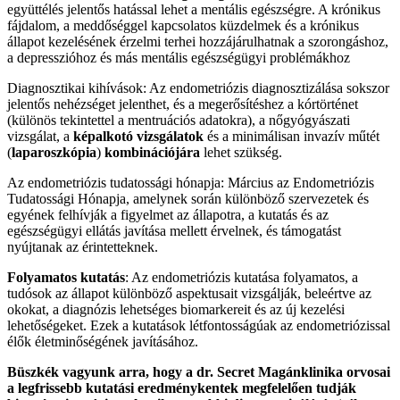
együttélés jelentős hatással lehet a mentális egészségre. A krónikus
fájdalom, a meddőséggel kapcsolatos küzdelmek és a krónikus
állapot kezelésének érzelmi terhei hozzájárulhatnak a szorongáshoz,
a depresszióhoz és más mentális egészségügyi problémákhoz
Diagnosztikai kihívások: Az endometriózis diagnosztizálása sokszor
jelentős nehézséget jelenthet, és a megerősítéshez a kórtörténet
(különös tekintettel a mentruációs adatokra), a nőgyógyászati
vizsgálat, a
képalkotó vizsgálatok
és a minimálisan invazív műtét
(
laparoszkópia
)
kombinációjára
lehet szükség.
Az endometriózis tudatossági hónapja: Március az Endometriózis
Tudatossági Hónapja, amelynek során különböző szervezetek és
egyének felhívják a figyelmet az állapotra, a kutatás és az
egészségügyi ellátás javítása mellett érvelnek, és támogatást
nyújtanak az érintetteknek.
Folyamatos kutatás
: Az endometriózis kutatása folyamatos, a
tudósok az állapot különböző aspektusait vizsgálják, beleértve az
okokat, a diagnózis lehetséges biomarkereit és az új kezelési
lehetőségeket. Ezek a kutatások létfontosságúak az endometriózissal
élők életminőségének javításához.
Büszkék vagyunk arra, hogy a dr. Secret Magánklinika orvosai
a legfrissebb kutatási eredménykentek megfelelően tudják