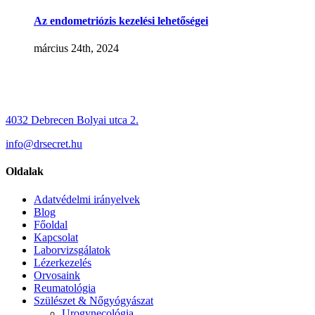
Az endometriózis kezelési lehetőségei
március 24th, 2024
4032 Debrecen Bolyai utca 2.
info@drsecret.hu
Oldalak
Adatvédelmi irányelvek
Blog
Főoldal
Kapcsolat
Laborvizsgálatok
Lézerkezelés
Orvosaink
Reumatológia
Szülészet & Nőgyógyászat
Urogynecológia