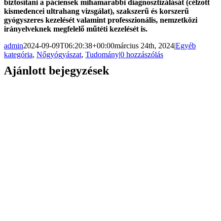
biztosítani a páciensek mihamarabbi diagnosztizálását (célzott
kismedencei ultrahang vizsgálat), szakszerű és korszerű
gyógyszeres kezelését valamint professzionális, nemzetközi
irányelveknek megfelelő műtéti kezelését is.
admin
2024-09-09T06:20:38+00:00
március 24th, 2024
|
Egyéb
kategória
,
Nőgyógyászat
,
Tudomány
|
0 hozzászólás
Ajánlott bejegyzések