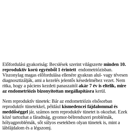
Előfordulási gyakoriság: Becslések szerint világszerte
minden 10.
reproduktív korú egyénből 1 érintett
endometriózisban.
Viszonylag magas előfordulása ellenére gyakran alul- vagy tévesen
diagnosztizálják, ami a kezelés jelentős késedelméhez vezet. Nem
ritka, hogy a páciens kezdeti panaszaitól
akár 7 év is eltelik, mire
az endometriózis bizonyítottan megállapításra
kerül.
Nem reproduktív tünetek: Bár az endometriózis elsősorban
reproduktív tünetekkel, például
kismedencei fájdalommal és
meddőséggel
jár, számos nem reproduktív tünetet is okozhat. Ezek
közé tartozhat a fáradtság, gyomor-bélrendszeri problémák,
hólyagproblémák, sőt súlyos esetekben olyan tünetek is, mint a
lábfájdalom és a légszomj.